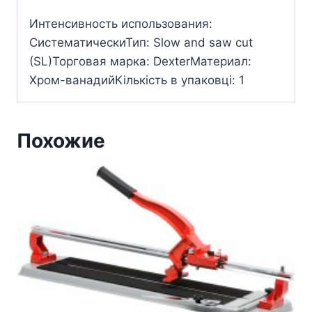
Интенсивность использования:
СистематическиТип: Slow and saw cut
(SL)Торговая марка: DexterМатериал:
Хром-ванадийКількість в упаковці: 1
Похожие