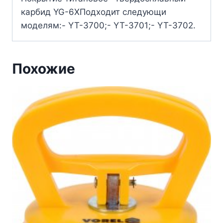
карбид YG-6XПодходит следующи
моделям:- YT-3700;- YT-3701;- YT-3702.
Похожие