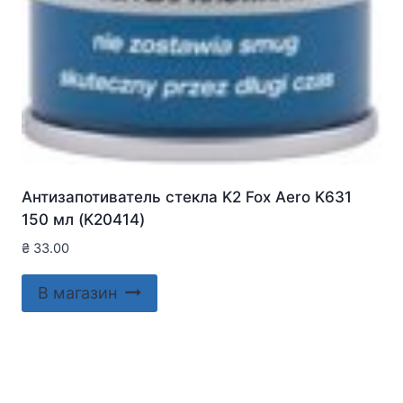
Антизапотиватель стекла K2 Fox Aero K631
150 мл (K20414)
₴
33.00
В магазин