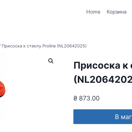
Home
Корзина
/
Присоска к стеклу Proline (NL20642025)
Присоска к 
(NL2064202
₴
873.00
В ма