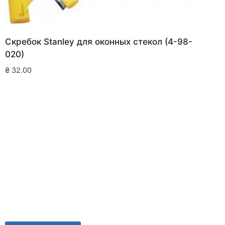
Скребок Stanley для оконныx стекол (4-98-
020)
₴
32.00