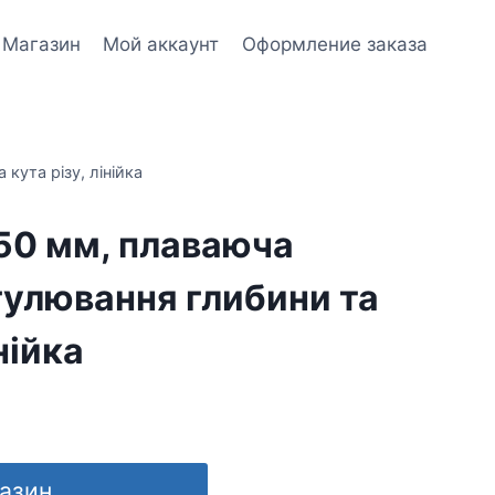
Магазин
Мой аккаунт
Оформление заказа
кута різу, лінійка
50 мм, плаваюча
гулювання глибини та
нійка
газин