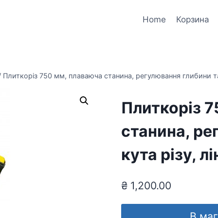
Home
Корзина
/
Плиткоріз 750 мм, плаваюча станина, регулювання глибини та 
Плиткоріз 7
станина, ре
кута різу, лі
₴
1,200.00
В ма