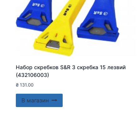
Набор скребков S&R 3 скребка 15 лезвий
(432106003)
₴
131.00
В магазин