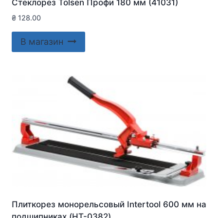
Стеклорез Tolsen Профи 180 мм (41031)
₴
128.00
В магазин
Плиткорез монорельсовый Intertool 600 мм на
подшипниках (HT-0382)