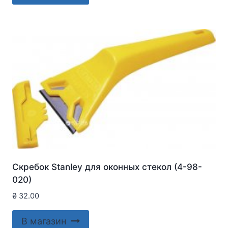
Скребок Stanley для оконныx стекол (4-98-
020)
₴
32.00
В магазин