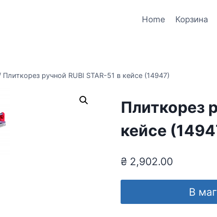
Home
Корзина
/
Плиткорез ручной RUBI STAR-51 в кейсе (14947)
Плиткорез р
кейсе (1494
₴
2,902.00
В ма