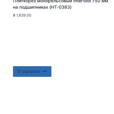
Плиткорез монорельсовый Intertool 750 мм
на подшипниках (HT-0383)
₴
1,639.00
В магазин