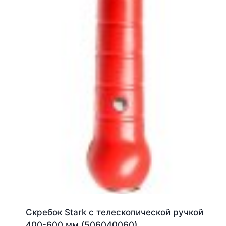
Скребок Stark с телескопической ручкой
400-600 мм (506040060)