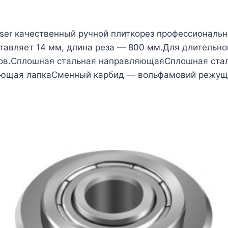
sser качественный ручной плиткорез профессиональн
тавляет 14 мм, длина реза — 800 мм.Для длительно
ков.Сплошная стальная направляющаяСплошная ст
ающая лапкаСменный карбид — вольфамовий режуще