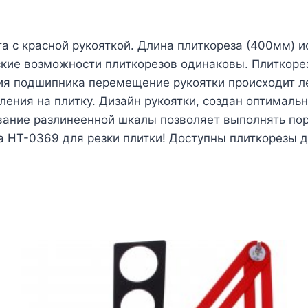
та с красной рукояткой. Длина плиткореза (400мм) 
еские возможности плиткорезов одинаковы. Плиткор
ния подшипника перемещение рукоятки происходит ле
ления на плитку. Дизайн рукоятки, создан оптимальн
ование разлинеенной шкалы позволяет выполнять пор
 HT-0369 для резки плитки! Доступны плиткорезы д