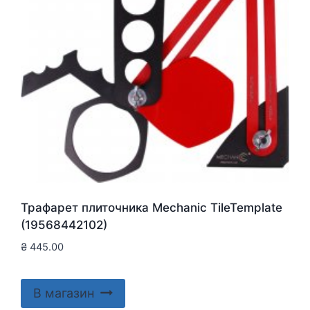
Трафарет плиточника Mechanic TileTemplate
(19568442102)
₴
445.00
В магазин