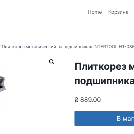
Home
Корзина
/
Плиткорез механический на подшипниках INTERTOOL HT-03
Плиткорез 
подшипника
₴
889.00
В ма