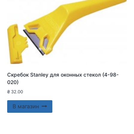
Скребок Stanley для оконныx стекол (4-98-
020)
₴
32.00
В магазин