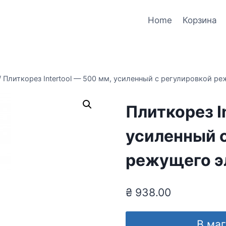
Home
Корзина
/
Плиткорез Intertool — 500 мм, усиленный с регулировкой р
Плиткорез I
усиленный 
режущего э
₴
938.00
В ма