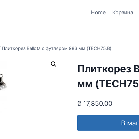
Home
Корзина
/
Плиткорез Bellota с футляром 983 мм (TECH75.B)
Плиткорез B
мм (TECH75
₴
17,850.00
В ма