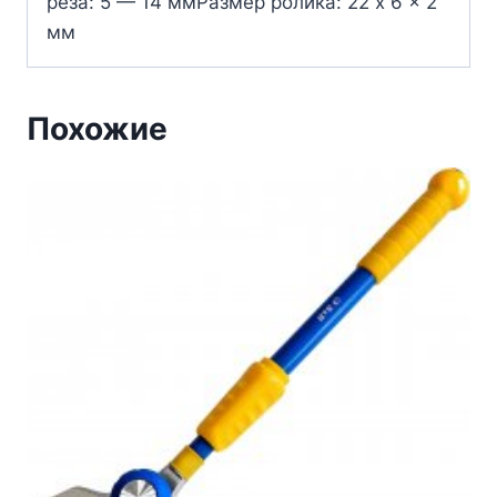
реза: 5 — 14 ммРазмер ролика: 22 x 6 x 2
мм
Похожие