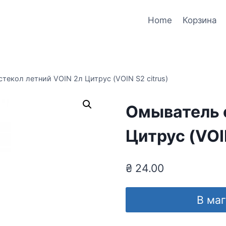
Home
Корзина
текол летний VOIN 2л Цитрус (VOIN S2 citrus)
Омыватель с
Цитрус (VOIN
₴
24.00
В ма