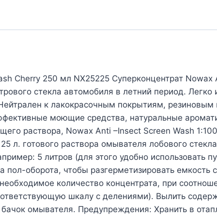
sh Cherry 250 мл NX25225 Суперконцентрат Nowax An
рового стекла автомобиля в летний период. Легко
 Нейтрален к лакокрасочным покрытиям, резиновым
эффективные моющие средства, натуральные арома
щего раствора, Nowax Anti –Insect Screen Wash 1:1
я 25 л. готового раствора омывателя лобового стек
ример: 5 литров (для этого удобно использовать п
на пол-оборота, чтобы разгерметизировать емкость 
р необходимое количество концентрата, при соотнош
соответствующую шкалу с делениями). Вылить содер
в бачок омывателя. Предупреждения: Хранить в от