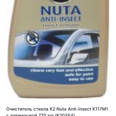
Очиститель стекла K2 Nuta Anti-Insect K117M1
с антимошкой 770 мл (K20354)