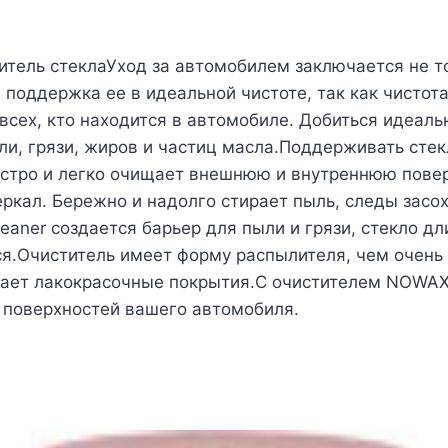
тель стеклаУход за автомобилем заключается не то
поддержка ее в идеальной чистоте, так как чистот
 всех, кто находится в автомобиле. Добиться идеал
ыли, грязи, жиров и частиц масла.Поддерживать сте
ыстро и легко очищает внешнюю и внутреннюю поверх
ркал. Бережно и надолго стирает пыль, следы засо
aner создается барьер для пыли и грязи, стекло д
я.Очиститель имеет форму распылителя, чем очень 
ает лакокрасочные покрытия.С очистителем NOWAX 
х поверхностей вашего автомобиля.