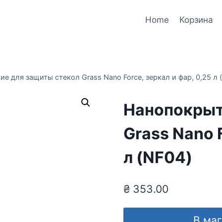
Home
Корзина
е для защиты стекол Grass Nano Force, зеркал и фар, 0,25 л 
Нанопокрыт
Grass Nano F
л (NF04)
₴
353.00
В ма