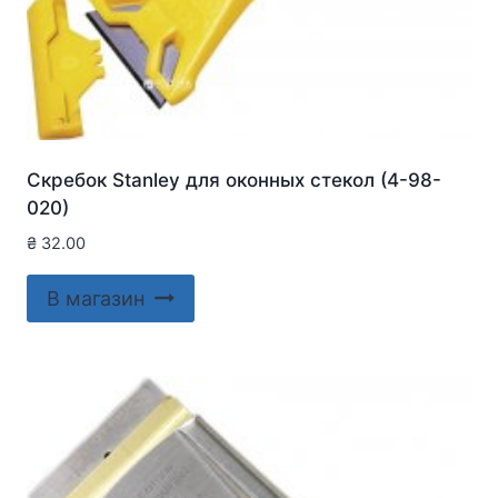
Скребок Stanley для оконныx стекол (4-98-
020)
₴
32.00
В магазин