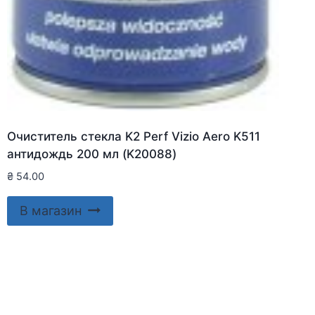
Очиститель стекла K2 Perf Vizio Aero K511
антидождь 200 мл (K20088)
₴
54.00
В магазин