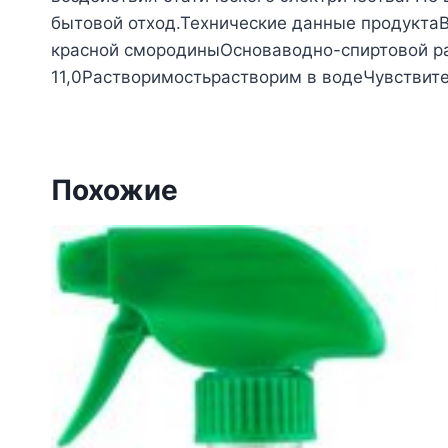
бытовой отход.Технические данные продукта
красной смородиныОсноваводно-спиртовой ра
11,0Растворимостьрастворим в
Похожие