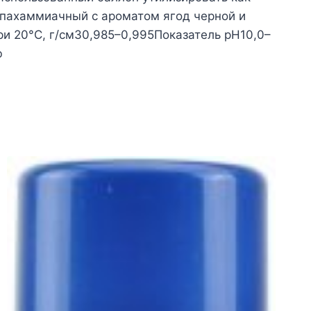
апахаммиачный с ароматом ягод черной и
и 20°С, г/см30,985–0,995Показатель pH10,0–
юне чувствителен к замерзанию