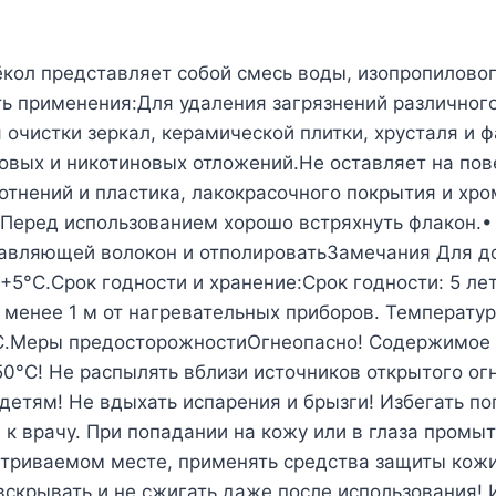
ёкол представляет собой смесь воды, изопропиловог
ь применения:Для удаления загрязнений различного
 очистки зеркал, керамической плитки, хрусталя и 
овых и никотиновых отложений.Не оставляет на пове
отнений и пластика, лакокрасочного покрытия и х
 Перед использованием хорошо встряхнуть флакон.•
ставляющей волокон и отполироватьЗамечания Для 
5°С.Срок годности и хранение:Срок годности: 5 лет
менее 1 м от нагревательных приборов. Температур
°С.Меры предосторожностиОгнеопасно! Содержимое 
0°С! Не распылять вблизи источников открытого огн
детям! Не вдыхать испарения и брызги! Избегать по
к врачу. При попадании на кожу или в глаза промыт
етриваемом месте, применять средства защиты кожи,
вскрывать и не сжигать даже после использования!