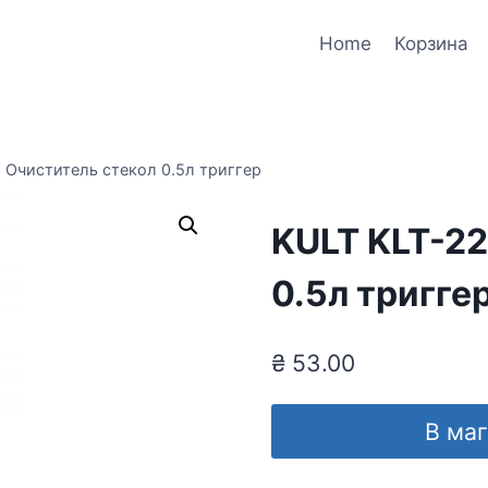
Home
Корзина
 Очиститель стекол 0.5л триггер
KULT KLT-22
0.5л тригге
₴
53.00
В ма