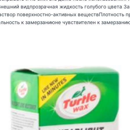
Внешний видпрозрачная жидкость голубого цвета З
створ поверхностно-активных веществПлотность пр
 водеЧувствительность к замерзани