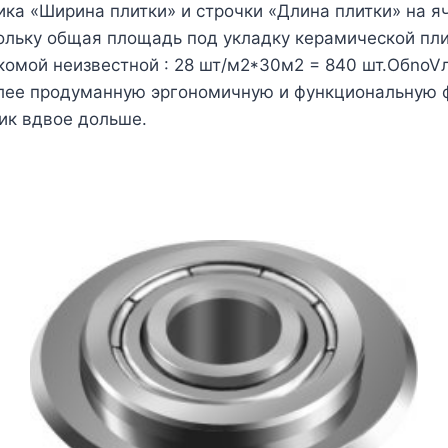
ка «Ширина плитки» и строчки «Длина плитки» на яч
ольку общая площадь под укладку керамической пли
омой неизвестной : 28 шт/м2*30м2 = 840 шт.ОбnoVл
лее продуманную эргономичную и функциональную фо
ик вдвое дольше.