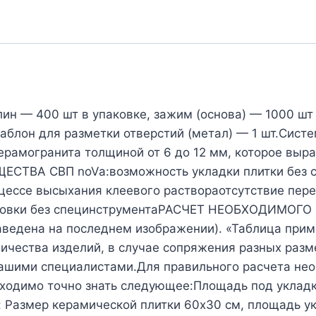
лин — 400 шт в упаковке, зажим (основа) — 1000 шт
шаблон для разметки отверстий (метал) — 1 шт.Сис
рамогранита толщиной от 6 до 12 мм, которое вырав
ЩЕСТВА СВП noVa:возможность укладки плитки без
цессе высыхания клеевого раствораотсутствие пере
тановки без специнструментаРАСЧЕТ НЕОБХОДИМОГ
аведена на последнем изображении). «Таблица при
ичества изделий, в случае сопряжения разных разме
 нашими специалистами.Для правильного расчета нео
бходимо точно знать следующее:Площадь под укладк
 Размер керамической плитки 60х30 см, площадь ук