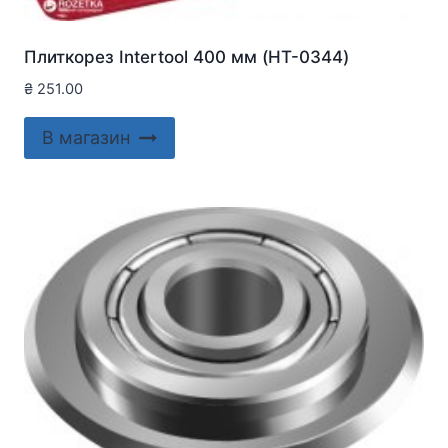
Плиткорез Intertool 400 мм (HT-0344)
₴
251.00
В магазин