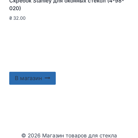
Скребок Stanley для оконныx стекол (4-98-
020)
₴
32.00
В магазин
© 2026 Магазин товаров для стекла