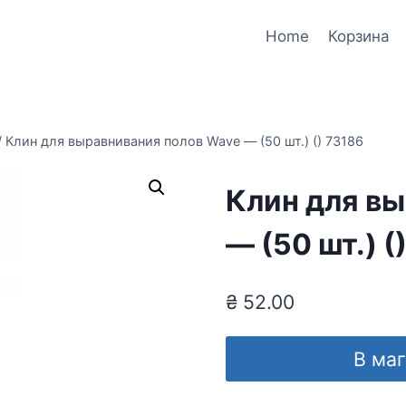
Home
Корзина
/
Клин для выравнивания полов Wave — (50 шт.) () 73186
Клин для в
— (50 шт.) (
₴
52.00
В ма