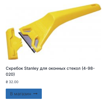
Скребок Stanley для оконныx стекол (4-98-
020)
₴
32.00
В магазин