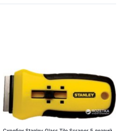
Скребок Stanley Glass Tile Scraper 5 лезвий