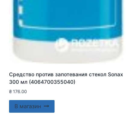
Средство против запотевания стекол Sonax
300 мл (4064700355040)
₴
176.00
В магазин