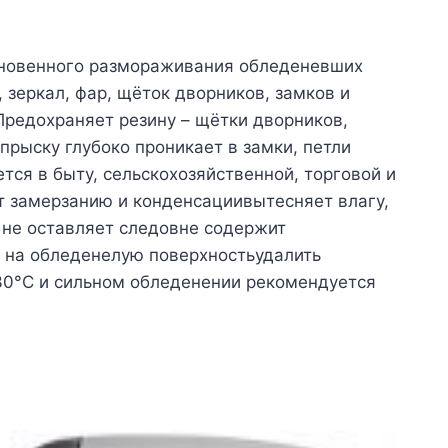
новенного размораживания обледеневших
 зеркал, фар, щёток дворников, замков и
Предохраняет резину – щётки дворников,
рыску глубоко проникает в замки, петли
ся в быту, сельскохозяйственной, торговой и
т замерзанию и конденсациивытесняет влагу,
 не оставляет следовне содержит
» на обледенелую поверхностьудалить
30°C и сильном обледенении рекомендуется