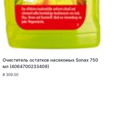
Очиститель остатков насекомых Sonax 750
мл (4064700233409)
₴
309.00