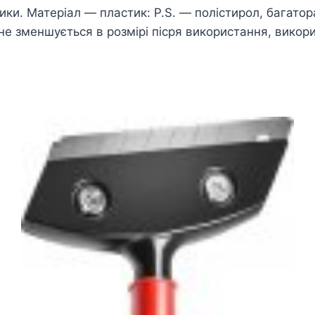
. Матеріал — пластик: P.S. — полістирол, багатораз
не зменшується в розмірі пісря використання, викорис