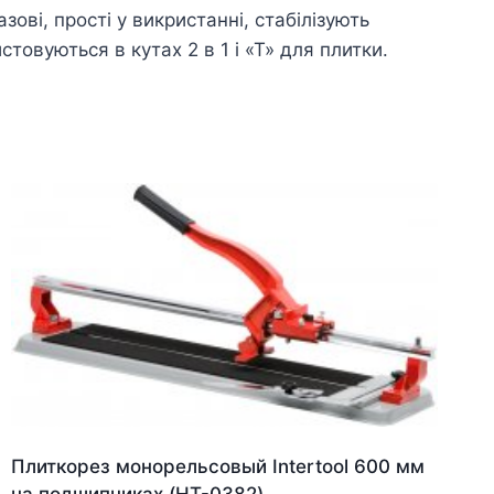
ові, прості у викристанні, стабілізують
товуються в кутах 2 в 1 і «Т» для плитки.
Плиткорез монорельсовый Intertool 600 мм
на подшипниках (HT-0382)